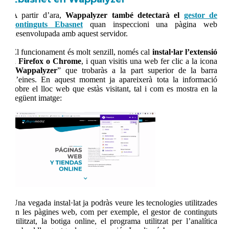
A partir d’ara,
Wappalyzer també detectarà el
gestor de
continguts Ebasnet
quan inspeccioni una pàgina web
desenvolupada amb aquest servidor.
El funcionament és molt senzill, només cal
instal·lar l’extensió
a Firefox o Chrome
, i quan visitis una web fer clic a la icona
“
Wappalyzer
” que trobaràs a la part superior de la barra
d’eines. En aquest moment ja apareixerà tota la informació
sobre el lloc web que estàs visitant, tal i com es mostra en la
següent imatge:
Una vegada instal·lat ja podràs veure les tecnologies utilitzades
en les pàgines web, com per exemple, el gestor de continguts
utilitzat, la botiga online, el programa utilitzat per l’analítica