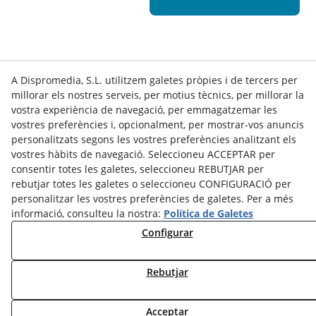
A Dispromedia, S.L. utilitzem galetes pròpies i de tercers per
millorar els nostres serveis, per motius tècnics, per millorar la
vostra experiència de navegació, per emmagatzemar les
vostres preferències i, opcionalment, per mostrar-vos anuncis
personalitzats segons les vostres preferències analitzant els
vostres hàbits de navegació. Seleccioneu ACCEPTAR per
Contacte
consentir totes les galetes, seleccioneu REBUTJAR per
rebutjar totes les galetes o seleccioneu CONFIGURACIÓ per
Actualitat
Política de Privacitat
Cookies Policy
personalitzar les vostres preferències de galetes. Per a més
informació, consulteu la nostra:
Política de Galetes
Avís Legal
Termes i Condicions d'Ús
Canal Denúncies
Configurar
Política de Seguretat - ENS
Estat del Servei
Dilluns a Divendres:
de
8.00
a
15.00
h
Rebutjar
Acceptar