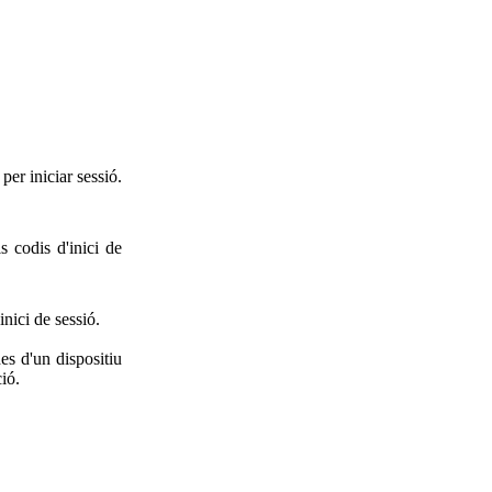
per iniciar sessió.
 codis d'inici de
inici de sessió.
es d'un dispositiu
ió.