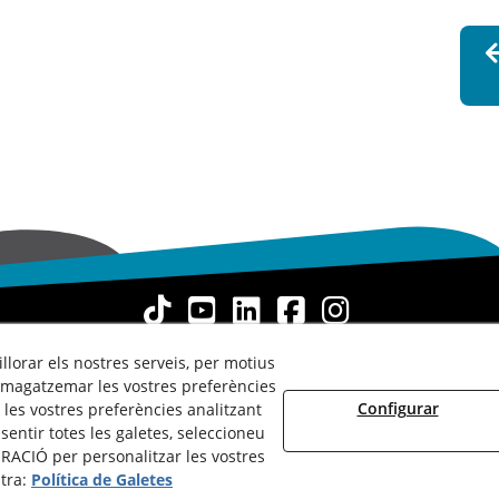
llorar els nostres serveis, per motius
okies Policy
Avís Legal
Termes i Condicions d'Ús
Canal Denún
emmagatzemar les vostres preferències
Dilluns a Divendres:
de
8.00
a
15.00
h
Configurar
les vostres preferències analitzant
entir totes les galetes, seleccioneu
RACIÓ per personalitzar les vostres
stra:
Política de Galetes
© 08/2026 Dispromedia, S.L.® - Tots els drets reservats.