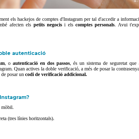
ent els hackejos de comptes d'Instagram per tal d'accedir a informaci
també afecten els
petits negocis
i els
comptes personals
. Avui t'ex
oble autenticació
ram
, o
autenticació en dos passos
, és un sistema de seguretat que
agram. Quan actives la doble verificació, a més de posar la contrasenya 
s de posar un
codi de verificació addicional.
 Instagram?
u mòbil.
ta (tres línies horitzontals).