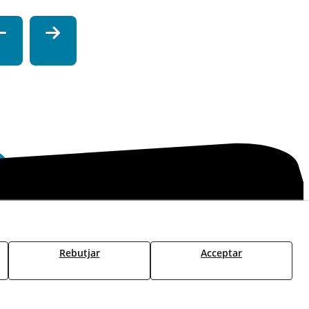
cies
Política de Seguretat - ENS
Estat del Servei
Rebutjar
Acceptar