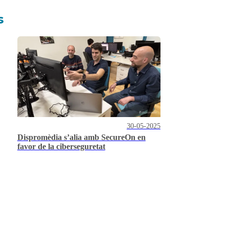
s
30-05-2025
Dispromèdia s’alia amb SecureOn en
favor de la ciberseguretat