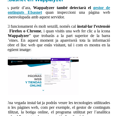
A partir d’ara,
Wappalyzer també detectarà el
gestor de
continguts Ebasnet
quan inspeccioni una pàgina web
desenvolupada amb aquest servidor.
El funcionament és molt senzill, només cal
instal·lar l’extensió
a Firefox o Chrome
, i quan visitis una web fer clic a la icona
“
Wappalyzer
” que trobaràs a la part superior de la barra
d’eines. En aquest moment ja apareixerà tota la informació
sobre el lloc web que estàs visitant, tal i com es mostra en la
següent imatge:
Una vegada instal·lat ja podràs veure les tecnologies utilitzades
en les pàgines web, com per exemple, el gestor de continguts
utilitzat, la botiga online, el programa utilitzat per l’analítica