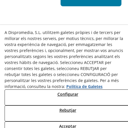
A Dispromedia, S.L. utilitzem galetes pròpies i de tercers per
millorar els nostres serveis, per motius tècnics, per millorar la
vostra experiència de navegació, per emmagatzemar les
vostres preferències i, opcionalment, per mostrar-vos anuncis
personalitzats segons les vostres preferències analitzant els
vostres hàbits de navegació. Seleccioneu ACCEPTAR per
Contacte
consentir totes les galetes, seleccioneu REBUTJAR per
rebutjar totes les galetes o seleccioneu CONFIGURACIÓ per
Actualitat
Política de Privacitat
Cookies Policy
personalitzar les vostres preferències de galetes. Per a més
informació, consulteu la nostra:
Política de Galetes
Avís Legal
Termes i Condicions d'Ús
Canal Denúncies
Configurar
Política de Seguretat - ENS
Estat del Servei
Dilluns a Divendres:
de
8.00
a
15.00
h
Rebutjar
Acceptar