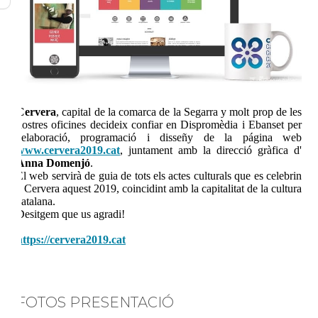
Cervera
, capital de la comarca de la Segarra y molt prop de les
nostres oficines decideix confiar en
Dispromèdia
i Ebanset per
l'elaboració, programació i disseñy de la página web
www.cervera2019.cat
, juntament amb la direcció gràfica d'
Anna Domenjó
.
El web servirà de guia de tots els actes culturals que es celebrin
a Cervera aquest 2019, coincidint amb la capitalitat de la cultura
catalana.
Desitgem que us agradi!
https://cervera2019.cat
FOTOS PRESENTACIÓ