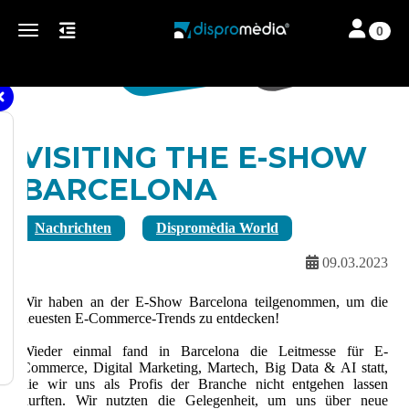
Toggle navi
Toggle navigation
0
VISITING THE E-SHOW
BARCELONA
Nachrichten
Dispromèdia World
09.03.2023
Wir haben an der E-Show Barcelona teilgenommen, um die
neuesten E-Commerce-Trends zu entdecken!
Wieder einmal fand in Barcelona die Leitmesse für E-
Commerce, Digital Marketing, Martech, Big Data & AI statt,
die wir uns als Profis der Branche nicht entgehen lassen
durften. Wir nutzten die Gelegenheit, um uns über neue