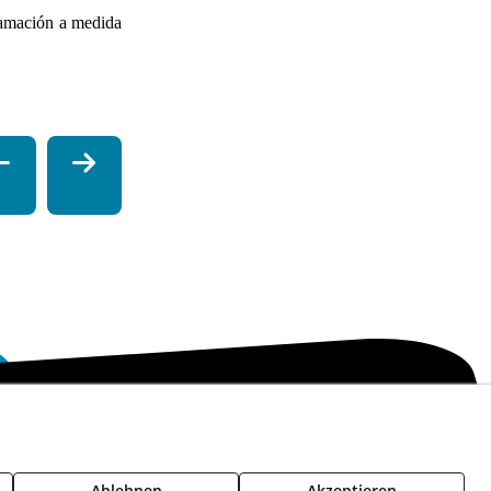
ramación a medida
lowing Channel
Política de seguridad - ENS
Dienststatus
Ablehnen
Akzeptieren