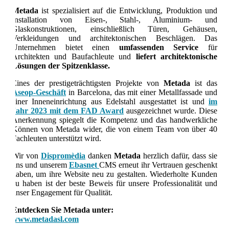
Metada
ist spezialisiert auf die Entwicklung, Produktion und
Installation von Eisen-, Stahl-, Aluminium- und
Glaskonstruktionen, einschließlich Türen, Gehäusen,
Verkleidungen und architektonischen Beschlägen. Das
Unternehmen bietet einen
umfassenden Service
für
Architekten und Baufachleute und
liefert architektonische
Lösungen der Spitzenklasse.
Eines der prestigeträchtigsten Projekte von
Metada
ist das
Aseop-Geschäft
in Barcelona, das mit einer Metallfassade und
einer Inneneinrichtung aus Edelstahl ausgestattet ist und
im
Jahr 2023 mit dem FAD Award
ausgezeichnet wurde. Diese
Anerkennung spiegelt die Kompetenz und das handwerkliche
Können von Metada wider, die von einem Team von über 40
Fachleuten unterstützt wird.
Wir von
Dispromèdia
danken
Metada
herzlich dafür, dass sie
uns und unserem
Ebasnet
CMS erneut ihr Vertrauen geschenkt
haben, um ihre Website neu zu gestalten. Wiederholte Kunden
zu haben ist der beste Beweis für unsere Professionalität und
unser Engagement für Qualität.
Entdecken Sie Metada unter:
www.metadasl.com