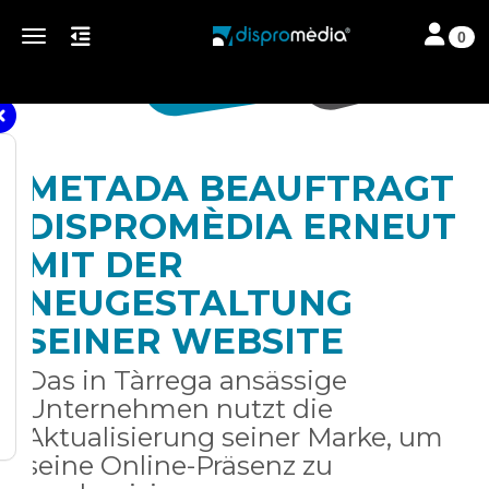
Toggle nav
Toggle navigation
0
METADA BEAUFTRAGT
DISPROMÈDIA ERNEUT
MIT DER
NEUGESTALTUNG
SEINER WEBSITE
Das in Tàrrega ansässige
Unternehmen nutzt die
Aktualisierung seiner Marke, um
seine Online-Präsenz zu