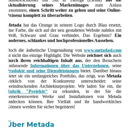
Aktualisierung seines Markenimages
zum Anlass
genommen,
einen Schritt weiter zu gehen und seine Online-
Präsenz komplett zu überarbeiten
.
Metada
hat das Orange in seinem Logo durch Blau ersetzt,
eine Farbe, die sich auf der neu gestalteten Website nahtlos mit
Weiß, Schwarz und Grau verbindet. Das Ergebnis?
Ein
modernes, schlankes und hochprofessionelles Aussehen.
Doch die ästhetische Umgestaltung von
www.metadasl.com
ist nicht das einzige Highlight. Die Website
zeichnet sich
auch
durch ihren reichhaltigen Inhalt aus
, der den Besuchern
umfassende
Informationen über das Unternehmen
, seine
Produkte und seine Dienstleistungen
bietet. Darüber hinaus
bietet sie ein umfangreiches Portfolio, das zeigt, was
Metada
wirklich von der Konkurrenz unterscheidet: seine
beeindruckenden Architekturprojekte. Wir laden Sie ein, die
Rubrik "Projekte"
zu erkunden, in der Sie die
bemerkenswerten Werke und Installationen von Metada
entdecken können. Ihre Vielfalt und ihr handwerkliches
Können werden Sie sicher begeistern!
Über Metada