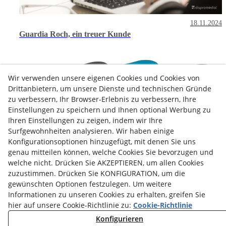
18.11.2024
Guardia Roch, ein treuer Kunde
Wir verwenden unsere eigenen Cookies und Cookies von
Drittanbietern, um unsere Dienste und technischen Gründe
zu verbessern, Ihr Browser-Erlebnis zu verbessern, Ihre
Einstellungen zu speichern und Ihnen optional Werbung zu
Ihren Einstellungen zu zeigen, indem wir Ihre
Kontakt
Surfgewohnheiten analysieren. Wir haben einige
Konfigurationsoptionen hinzugefügt, mit denen Sie uns
Nachrichten
Datenschutz-Bestimmungen
Kochrichtlinie
genau mitteilen können, welche Cookies Sie bevorzugen und
Rechtsberatung
Geschäftsbedingungen
welche nicht. Drücken Sie AKZEPTIEREN, um allen Cookies
zuzustimmen. Drücken Sie KONFIGURATION, um die
Whistleblowing Channel
Política de seguridad - ENS
gewünschten Optionen festzulegen. Um weitere
Informationen zu unseren Cookies zu erhalten, greifen Sie
Dienststatus
hier auf unsere Cookie-Richtlinie zu:
Cookie-Richtlinie
Montag bis Freitag:
8:00
bis
15:00
Uhr
Konfigurieren