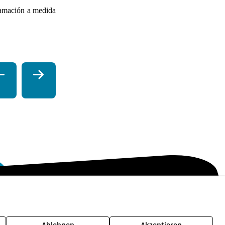
ramación a medida
lowing Channel
Política de seguridad - ENS
Dienststatus
Ablehnen
Akzeptieren