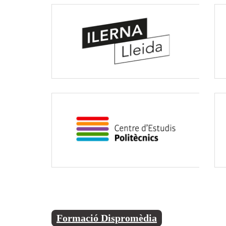
Formació Dispromèdia