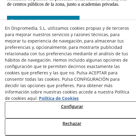
de centros públicos de la zona, junto a academias privadas.
Experiencias de nuestros alumnos
En Dispromedia, S.L. utilizamos cookies propias y de terceros
para mejorar nuestros servicios y razones técnicas, para
mejorar tu experiencia de navegación, para almacenar tus
preferencias y, opcionalmente, para mostrarte publicidad
relacionada con tus preferencias mediante el análisis de tus
hábitos de navegación. Hemos incluido algunas opciones de
configuración que te permiten decirnos exactamente las
cookies que prefieres y las que no. Pulsa ACEPTAR para
Contacto
consentir todas las cookies. Pulsa CONFIGURACIÓN para
decidir las opciones que prefieres. Para obtener más
Actualidad
Privacidad
Cookies
Aviso Legal
información sobre nuestras cookies accede a nuestra Política
de cookies aquí:
Política de Cookies
Términos y Condiciones de Uso
Canal denuncias
Configurar
Política de Seguridad - ENS
Estado del Servicio
Lunes a Viernes:
de
8:00
a
15:00
h
Rechazar