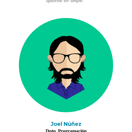
aparente ser simple."
Joel Núñez
Dpto. Programación