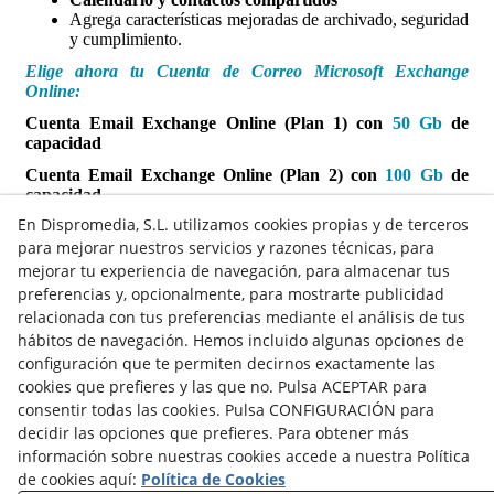
Agrega características mejoradas de archivado, seguridad
y cumplimiento.
Elige ahora tu Cuenta de Correo Microsoft Exchange
Online:
Cuenta Email Exchange Online (Plan 1) con
50 Gb
de
capacidad
Cuenta Email Exchange Online (Plan 2) con
100 Gb
de
capacidad
En Dispromedia, S.L. utilizamos cookies propias y de terceros
para mejorar nuestros servicios y razones técnicas, para
mejorar tu experiencia de navegación, para almacenar tus
preferencias y, opcionalmente, para mostrarte publicidad
relacionada con tus preferencias mediante el análisis de tus
hábitos de navegación. Hemos incluido algunas opciones de
configuración que te permiten decirnos exactamente las
cookies que prefieres y las que no. Pulsa ACEPTAR para
Contacto
consentir todas las cookies. Pulsa CONFIGURACIÓN para
decidir las opciones que prefieres. Para obtener más
Actualidad
Privacidad
Cookies
Aviso Legal
información sobre nuestras cookies accede a nuestra Política
de cookies aquí:
Política de Cookies
Términos y Condiciones de Uso
Canal denuncias