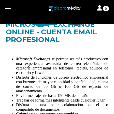
Toggle navi
Toggle navigation
0
MICROSOFT EXCHANGE
ONLINE - CUENTA EMAIL
PROFESIONAL
Microsoft Exchange
te permite ser más productivo con
una experiencia avanzada de correo electrónico de
categoría empresarial en teléfonos, tablets, equipos de
escritorio y la web.
Disfruta de funciones de correo electrónico empresarial
con buzones de mayor capacidad y confiabilidad, cuenta
de correo de 50 Gb o 100 Gb de espacio de
almacenamiento.
Enviar mensajes de hasta 150 MB de tamaño
Trabajar de forma más inteligente desde cualquier lugar.
Disfruta de una mejor colaboración con el uso
compartido de documentos.
Calendario y contactos compartidos