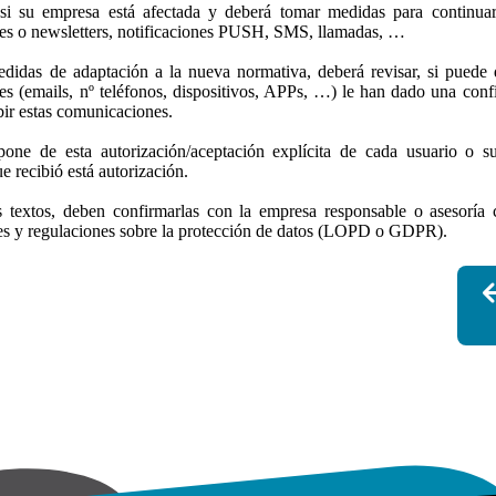
i su empresa está afectada y deberá tomar medidas para continuar
nes o newsletters, notificaciones PUSH, SMS, llamadas, …
edidas de adaptación a la nueva normativa, deberá revisar, si puede 
res (emails, nº teléfonos, dispositivos, APPs, …) le han dado una conf
bir estas comunicaciones.
spone de esta autorización/aceptación explícita de cada usuario o s
 recibió está autorización.
 textos, deben confirmarlas con la empresa responsable o asesoría 
eyes y regulaciones sobre la protección de datos (LOPD o GDPR).