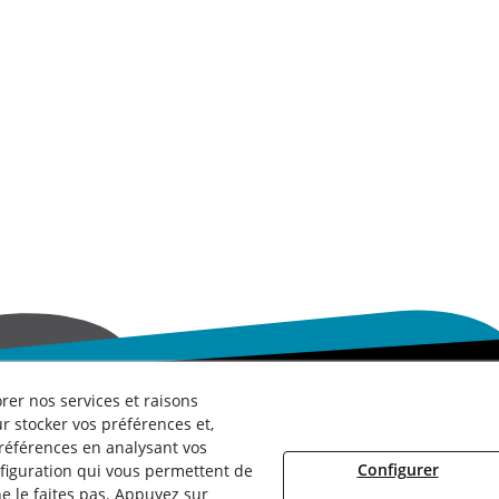
rer nos services et raisons
r stocker vos préférences et,
préférences en analysant vos
 des Cookies
Conseils Juridiques
Termes et Conditions
Whistle
Configurer
figuration qui vous permettent de
Lundi au Vendredi :
de
8h00
à
15h00
e le faites pas. Appuyez sur