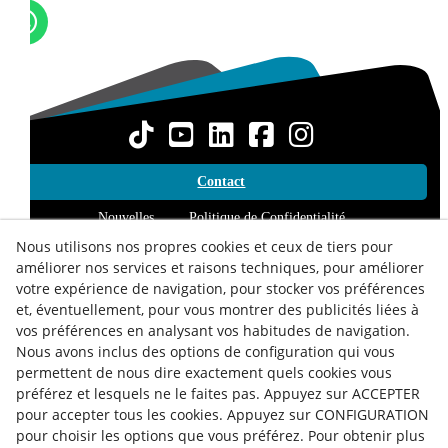
Contact
Nouvelles
Politique de Confidentialité
Nous utilisons nos propres cookies et ceux de tiers pour
Politique des Cookies
Conseils Juridiques
améliorer nos services et raisons techniques, pour améliorer
votre expérience de navigation, pour stocker vos préférences
Termes et Conditions
Whistleblowing Channel
et, éventuellement, pour vous montrer des publicités liées à
Política de seguridad - ENS
État du Service
vos préférences en analysant vos habitudes de navigation.
Nous avons inclus des options de configuration qui vous
Lundi au Vendredi :
de
8h00
à
15h00
permettent de nous dire exactement quels cookies vous
préférez et lesquels ne le faites pas. Appuyez sur ACCEPTER
pour accepter tous les cookies. Appuyez sur CONFIGURATION
pour choisir les options que vous préférez. Pour obtenir plus