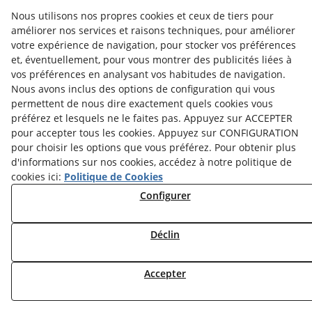
Nouvelles
Politique de Confidentialité
Nous utilisons nos propres cookies et ceux de tiers pour
améliorer nos services et raisons techniques, pour améliorer
Politique des Cookies
Conseils Juridiques
votre expérience de navigation, pour stocker vos préférences
et, éventuellement, pour vous montrer des publicités liées à
Termes et Conditions
Whistleblowing Channel
vos préférences en analysant vos habitudes de navigation.
Política de seguridad - ENS
État du Service
Nous avons inclus des options de configuration qui vous
Lundi au Vendredi :
permettent de nous dire exactement quels cookies vous
de
8h00
à
15h00
préférez et lesquels ne le faites pas. Appuyez sur ACCEPTER
pour accepter tous les cookies. Appuyez sur CONFIGURATION
pour choisir les options que vous préférez. Pour obtenir plus
d'informations sur nos cookies, accédez à notre politique de
© 08/2026 Dispromedia, S.L.® - Tous droits réservés.
cookies ici:
Politique de Cookies
Configurer
Déclin
Accepter