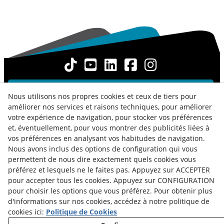
Contact
Nous utilisons nos propres cookies et ceux de tiers pour
améliorer nos services et raisons techniques, pour améliorer
Nouvelles
Politique de Confidentialité
votre expérience de navigation, pour stocker vos préférences
Politique des Cookies
Conseils Juridiques
et, éventuellement, pour vous montrer des publicités liées à
vos préférences en analysant vos habitudes de navigation.
Termes et Conditions
Whistleblowing Channel
Nous avons inclus des options de configuration qui vous
permettent de nous dire exactement quels cookies vous
Política de seguridad - ENS
État du Service
préférez et lesquels ne le faites pas. Appuyez sur ACCEPTER
Lundi au Vendredi :
pour accepter tous les cookies. Appuyez sur CONFIGURATION
de
8h00
à
15h00
pour choisir les options que vous préférez. Pour obtenir plus
d'informations sur nos cookies, accédez à notre politique de
cookies ici:
Politique de Cookies
© 08/2026 Dispromedia, S.L.® - Tous droits réservés.