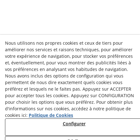
Nous utilisons nos propres cookies et ceux de tiers pour
améliorer nos services et raisons techniques, pour améliorer
votre expérience de navigation, pour stocker vos préférences
et, éventuellement, pour vous montrer des publicités liées à
vos préférences en analysant vos habitudes de navigation.
Nous avons inclus des options de configuration qui vous
Contact
permettent de nous dire exactement quels cookies vous
Nouvelles
Politique de Confidentialité
préférez et lesquels ne le faites pas. Appuyez sur ACCEPTER
pour accepter tous les cookies. Appuyez sur CONFIGURATION
Politique des Cookies
Conseils Juridiques
pour choisir les options que vous préférez. Pour obtenir plus
d'informations sur nos cookies, accédez à notre politique de
Termes et Conditions
Whistleblowing Channel
cookies ici:
Politique de Cookies
Política de seguridad - ENS
État du Service
Configurer
Lundi au Vendredi :
de
8h00
à
15h00