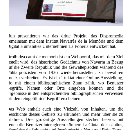
Nun präsentieren wir das dritte Projekt, das Dispromedia
gemeinsam mit dem Institut Navarrès de la Memòria und dem
Digital Humanities Unternehmen La Foneria entwickelt hat.
Oroibidea camí de memòria ist ein Webportal, das mit dem Ziel
erstellt wird, das historische Gedächtnis von Navarra in Bezug
auf die Zweite Republik und die Gewaltepisoden während des
Militärpolizisten von 1936 wiederherzustellen, zu bewahren
und zu verbreiten. Es ist ein Traktat einer Online-Ausstellung,
die mit einem bibliographischen Zaun zählt, wo Benutzer
Begriffe, Namen oder Orte eingeben können und die
Ergebnisse in den entsprechenden bibliographischen Verweisen
mit dem eingeführten Begriff erscheinen.
Das Web enthält auch eine Vielzahl von Inhalten, um die
Geschichte dieses Gebiets zu erkunden und mehr über sie zu
erfahren. Drei großartige Ausstellungen stechen hervor, mit
denen die Benutzer interagieren können: La Ciutat dels captius,
Memòries de l'objectió und Insubmissió a Navarra i Baix Terra.