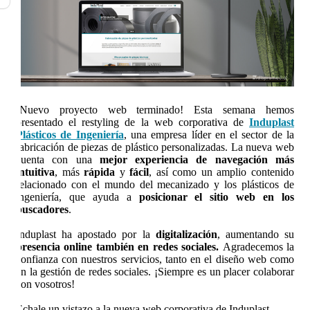
¡Nuevo proyecto web terminado! Esta semana hemos
presentado el restyling de la web corporativa de
Induplast
Plásticos de Ingeniería
, una empresa líder en el sector de la
fabricación de piezas de plástico personalizadas. La nueva web
cuenta con una
mejor experiencia de navegación más
intuitiva
, más
rápida
y
fácil
, así como un amplio contenido
relacionado con el mundo del mecanizado y los plásticos de
ingeniería, que ayuda a
posicionar el sitio web en los
buscadores
.
Induplast ha apostado por la
digitalización
, aumentando su
presencia online también en redes sociales.
Agradecemos la
confianza con nuestros servicios, tanto en el diseño web como
en la gestión de redes sociales. ¡Siempre es un placer colaborar
con vosotros!
Échale un vistazo a la nueva web corporativa de Induplast