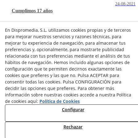
24-08-2021
Cumplimos 17 años
En Dispromedia, S.L. utilizamos cookies propias y de terceros
para mejorar nuestros servicios y razones técnicas, para
mejorar tu experiencia de navegación, para almacenar tus
preferencias y, opcionalmente, para mostrarte publicidad
relacionada con tus preferencias mediante el análisis de tus
hábitos de navegación. Hemos incluido algunas opciones de
Contacto
configuración que te permiten decirnos exactamente las
cookies que prefieres y las que no. Pulsa ACEPTAR para
Actualidad
Privacidad
Cookies
Aviso Legal
consentir todas las cookies. Pulsa CONFIGURACIÓN para
Términos y Condiciones de Uso
Canal denuncias
decidir las opciones que prefieres. Para obtener más
información sobre nuestras cookies accede a nuestra Política
Política de Seguridad - ENS
Estado del Servicio
de cookies aquí:
Política de Cookies
Lunes a Viernes:
Configurar
de
8:00
a
15:00
h
Rechazar
© 08/2026 Dispromedia, S.L.® - Todos los derechos reservados.