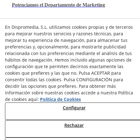
Potenciamos el Departamento de Marketing
En Dispromedia, S.L. utilizamos cookies propias y de terceros
para mejorar nuestros servicios y razones técnicas, para
mejorar tu experiencia de navegación, para almacenar tus
preferencias y, opcionalmente, para mostrarte publicidad
relacionada con tus preferencias mediante el análisis de tus
hábitos de navegación. Hemos incluido algunas opciones de
Contacto
configuración que te permiten decirnos exactamente las
Actualidad
Privacidad
Cookies
Aviso Legal
cookies que prefieres y las que no. Pulsa ACEPTAR para
consentir todas las cookies. Pulsa CONFIGURACIÓN para
Términos y Condiciones de Uso
Canal denuncias
decidir las opciones que prefieres. Para obtener más
información sobre nuestras cookies accede a nuestra Política
Política de Seguridad - ENS
Estado del Servicio
de cookies aquí:
Política de Cookies
Lunes a Viernes:
de
8:00
a
15:00
h
Configurar
Rechazar
© 08/2026 Dispromedia, S.L.® - Todos los derechos reservados.