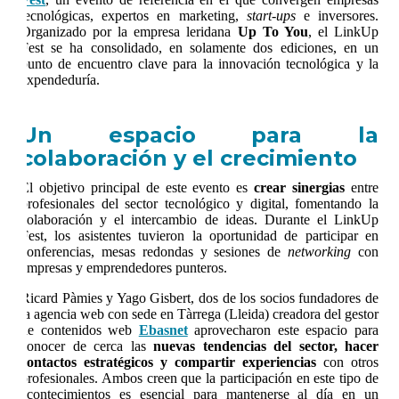
tecnológicas, expertos en marketing,
start-ups
e inversores.
Organizado por la empresa leridana
Up To You
, el LinkUp
Fest se ha consolidado, en solamente dos ediciones, en un
punto de encuentro clave para la innovación tecnológica y la
expendeduría.
Un espacio para la
colaboración y el crecimiento
El objetivo principal de este evento es
crear sinergias
entre
profesionales del sector tecnológico y digital, fomentando la
colaboración y el intercambio de ideas. Durante el LinkUp
Fest, los asistentes tuvieron la oportunidad de participar en
conferencias, mesas redondas y sesiones de
networking
con
empresas y emprendedores punteros.
Ricard Pàmies y Yago Gisbert, dos de los socios fundadores de
la agencia web con sede en Tàrrega (Lleida) creadora del gestor
de contenidos web
Ebasnet
aprovecharon este espacio para
conocer de cerca las
nuevas tendencias del sector, hacer
contactos estratégicos y compartir experiencias
con otros
profesionales. Ambos creen que la participación en este tipo de
acontecimientos es esencial para mantenerse al día en un