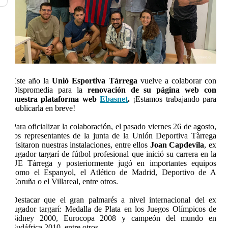
Este año la
Unió Esportiva Tàrrega
vuelve a colaborar con
Dispromedia para la
renovación de su página web con
nuestra plataforma web
Ebasnet
.
¡Estamos trabajando para
publicarla en breve!
Para oficializar la colaboración, el pasado viernes 26 de agosto,
los representantes de la junta de la Unión Deportiva Tàrrega
visitaron nuestras instalaciones, entre ellos
Joan Capdevila
, ex
jugador targarí de fútbol profesional que inició su carrera en la
UE Tárrega y posteriormente jugó en importantes equipos
como el Espanyol, el Atlético de Madrid, Deportivo de A
Coruña o el Villareal, entre otros.
Destacar que el gran palmarés a nivel internacional del ex
jugador targarí: Medalla de Plata en los Juegos Olímpicos de
Sidney 2000, Eurocopa 2008 y campeón del mundo en
Sudáfrica 2010, entre otros.