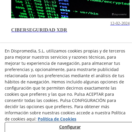
12-02-2024
CIBERSEGURIDAD XDR
En Dispromedia, S.L. utilizamos cookies propias y de terceros
para mejorar nuestros servicios y razones técnicas, para
mejorar tu experiencia de navegación, para almacenar tus
preferencias y, opcionalmente, para mostrarte publicidad
relacionada con tus preferencias mediante el análisis de tus
hábitos de navegación. Hemos incluido algunas opciones de
Contacto
configuración que te permiten decirnos exactamente las
Actualidad
Privacidad
Cookies
Aviso Legal
cookies que prefieres y las que no. Pulsa ACEPTAR para
consentir todas las cookies. Pulsa CONFIGURACIÓN para
Términos y Condiciones de Uso
Canal denuncias
decidir las opciones que prefieres. Para obtener más
información sobre nuestras cookies accede a nuestra Política
Política de Seguridad - ENS
Estado del Servicio
de cookies aquí:
Política de Cookies
Lunes a Viernes:
de
8:00
a
15:00
h
Configurar