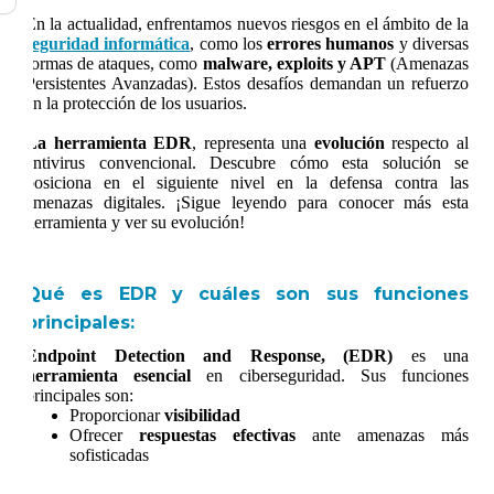
En la actualidad, enfrentamos nuevos riesgos en el ámbito de la
seguridad informática
, como los
errores humanos
y diversas
formas de ataques, como
malware, exploits y APT
(Amenazas
Persistentes Avanzadas). Estos desafíos demandan un refuerzo
en la protección de los usuarios.
La herramienta EDR
, representa una
evolución
respecto al
antivirus convencional. Descubre cómo esta solución se
posiciona en el siguiente nivel en la defensa contra las
amenazas digitales. ¡Sigue leyendo para conocer más esta
herramienta y ver su evolución!
Qué es EDR y cuáles son sus funciones
principales:
Endpoint Detection and Response, (EDR)
es una
herramienta esencial
en ciberseguridad. Sus funciones
principales son:
Proporcionar
visibilidad
Ofrecer
respuestas efectivas
ante amenazas más
sofisticadas