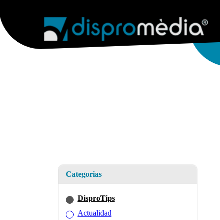
AGENCIA
SERVICIOS WEB
WEB & E
Categorias
DisproTips
Actualidad