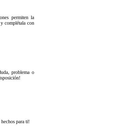
ones permiten la
a y complétala con
 duda, problema o
isposición!
 hechos para ti!