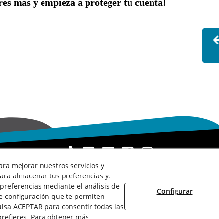
res más y empieza a proteger tu cuenta!
ara mejorar nuestros servicios y
ara almacenar tus preferencias y,
Aviso Legal
Términos y Condiciones de Uso
Canal denuncias
preferencias mediante el análisis de
Lunes a Viernes:
de
8:00
a
15:00
h
Configurar
e configuración que te permiten
ulsa ACEPTAR para consentir todas las
refieres. Para obtener más