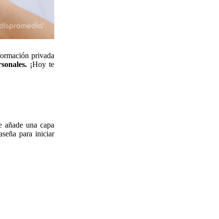
formación privada
rsonales.
¡Hoy te
ue añade una capa
seña para iniciar