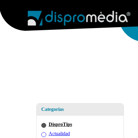
AGENCIA
SERVICIOS WEB
WEB & E
Categorias
DisproTips
Actualidad