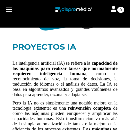
Toggle navi
Toggle navigation
0
PROYECTOS IA
La inteligencia artificial (IA) se refiere a la
capacidad de
las máquinas para realizar tareas que normalmente
requieren inteligencia humana
, como el
reconocimiento de voz, la toma de decisiones, la
traducción de idiomas o el análisis de datos. La IA se
basa en algoritmos avanzados y grandes volúmenes de
datos para aprender, razonar y adaptarse.
Pero la IA no es simplemente una notable mejora en la
tecnología existente; es una
reinvención completa
de
cómo las máquinas pueden enriquecer y amplificar las
capacidades humanas. Esta transformación va más allá
de la simple automatización de tareas o la mejora en la
eficiencia de los procesos existentes.
Las máquinas ya