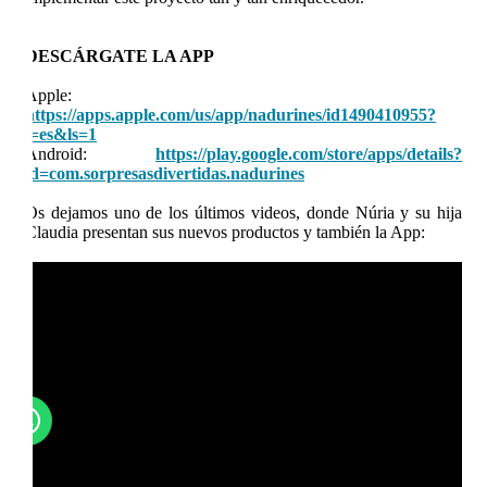
DESCÁRGATE LA APP
Apple:
https://apps.apple.com/us/app/nadurines/id1490410955?
l=es&ls=1
Android:
https://play.google.com/store/apps/details?
id=com.sorpresasdivertidas.nadurines
Os dejamos uno de los últimos videos, donde Núria y su hija
Claudia presentan sus nuevos productos y también la App: