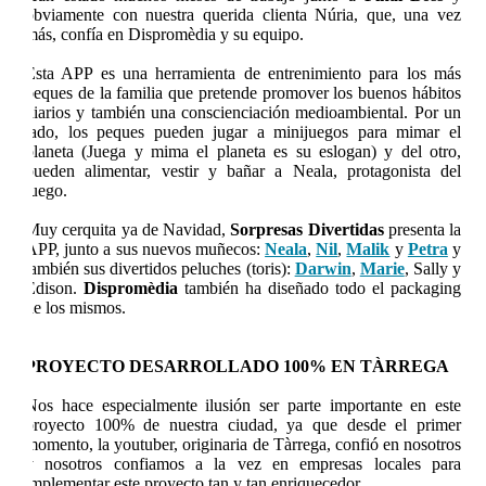
obviamente con nuestra querida clienta Núria, que, una vez
más, confía en
Dispromèdia
y su equipo.
Esta APP es una herramienta de entrenimiento para los más
peques de la familia que pretende promover los buenos hábitos
diarios y también una conscienciación medioambiental. Por un
lado, los peques pueden jugar a minijuegos para mimar el
planeta (Juega y mima el planeta es su eslogan) y del otro,
pueden alimentar, vestir y bañar a Neala, protagonista del
juego.
Muy cerquita ya de Navidad,
Sorpresas Divertidas
presenta la
APP, junto a sus nuevos muñecos:
Neala
,
Nil
,
Malik
y
Petra
y
también sus divertidos peluches (toris):
Darwin
,
Marie
, Sally y
Edison.
Dispromèdia
también ha diseñado todo el packaging
de los mismos.
PROYECTO DESARROLLADO 100% EN TÀRREGA
Nos hace especialmente ilusión ser parte importante en este
proyecto 100% de nuestra ciudad, ya que desde el primer
momento, la youtuber, originaria de Tàrrega, confió en nosotros
y nosotros confiamos a la vez en empresas locales para
implementar este proyecto tan y tan enriquecedor.