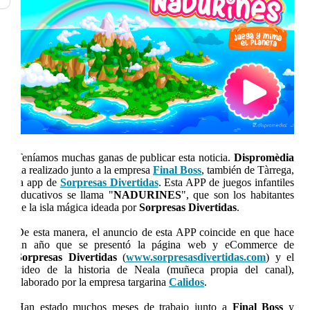
Teníamos muchas ganas de publicar esta noticia.
Dispromèdia
ha realizado junto a la empresa
Final Boss
, también de Tàrrega,
la app de
Sorpresas Divertidas
. Esta APP de juegos infantiles
educativos se llama "
NADURINES
", que son los habitantes
de la isla mágica ideada por
Sorpresas Divertidas
.
De esta manera, el anuncio de esta APP coincide en que hace
un año que se presentó la página web y eCommerce de
Sorpresas Divertidas
(
www.sorpresasdivertidas.com
) y el
video de la historia de Neala (muñeca propia del canal),
elaborado por la empresa targarina
Calidos
.
Han estado muchos meses de trabajo junto a
Final Boss
y