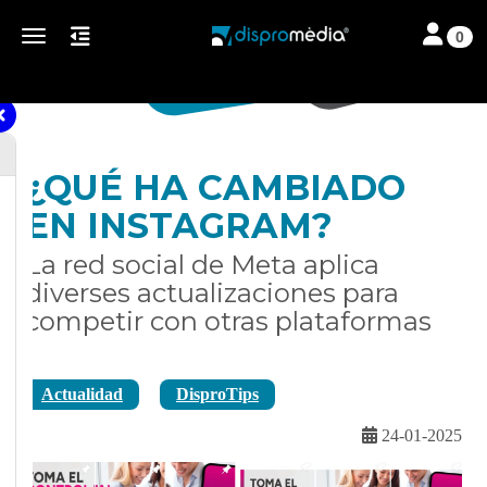
Toggle nav
Toggle navigation
0
¿QUÉ HA CAMBIADO
EN INSTAGRAM?
La red social de Meta aplica
diverses actualizaciones para
competir con otras plataformas
Actualidad
DisproTips
24-01-2025