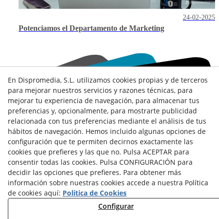
24-02-2025
Potenciamos el Departamento de Marketing
En Dispromedia, S.L. utilizamos cookies propias y de terceros
para mejorar nuestros servicios y razones técnicas, para
mejorar tu experiencia de navegación, para almacenar tus
preferencias y, opcionalmente, para mostrarte publicidad
Contacto
relacionada con tus preferencias mediante el análisis de tus
hábitos de navegación. Hemos incluido algunas opciones de
Actualidad
Privacidad
Cookies
Aviso Legal
configuración que te permiten decirnos exactamente las
Términos y Condiciones de Uso
Canal denuncias
cookies que prefieres y las que no. Pulsa ACEPTAR para
consentir todas las cookies. Pulsa CONFIGURACIÓN para
Política de Seguridad - ENS
Estado del Servicio
decidir las opciones que prefieres. Para obtener más
Lunes a Viernes:
información sobre nuestras cookies accede a nuestra Política
de
8:00
a
15:00
h
de cookies aquí:
Política de Cookies
Configurar