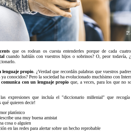
scents
que os rodean os cuesta entenderles porque de cada cuatro
tal
cuando habláis con vuestros hijos o sobrinos? O, peor todavía, 
cionarlo.
n lenguaje propio
. ¿Verdad que recordáis palabras que vuestros padre
s ya conocidos? Pero la sociedad ha evolucionado muchísimo con Intern
e comunica con un lenguaje propio
que, a veces, para los que no s
as expresiones que incluía el "diccionario millenial" que recogía
s qué quieren decir!
mor platónico
describe una muy buena amistat
na cosa o alguien
ión en las redes para alertar sobre un hecho reprobable