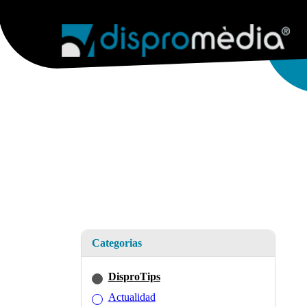
AGENCIA
SERVICIOS WEB
WEB & E
Categorias
DisproTips
Actualidad