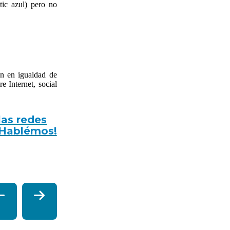
ic azul) pero no
ón en igualdad de
e Internet, social
las redes
¡Hablémos!