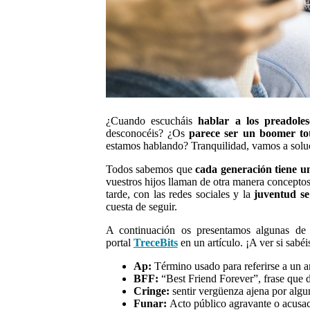
¿Cuando escucháis
hablar a los preadole
desconocéis? ¿Os
parece ser un boomer to
estamos hablando? Tranquilidad, vamos a solu
Todos sabemos que
cada generación tiene u
vuestros hijos llaman de otra manera concepto
tarde, con las redes sociales y la
juventud s
cuesta de seguir.
A continuación os presentamos algunas de l
portal
TreceBits
en un artículo. ¡A ver si sabéi
Ap:
Término usado para referirse a un a
BFF:
“Best Friend Forever”, frase que 
Cringe:
sentir vergüenza ajena por algu
Funar:
Acto público agravante o acusac