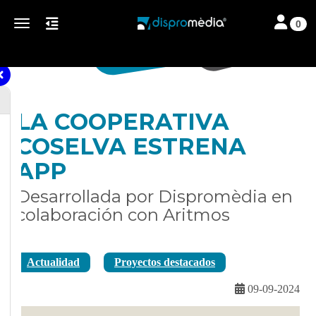
Toggle nav
Toggle navigation
0
LA COOPERATIVA
COSELVA ESTRENA
APP
Desarrollada por Dispromèdia en
colaboración con Aritmos
Actualidad
Proyectos destacados
09-09-2024