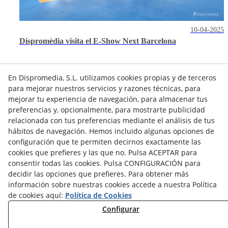
10-04-2025
Dispromèdia visita el E-Show Next Barcelona
En Dispromedia, S.L. utilizamos cookies propias y de terceros
para mejorar nuestros servicios y razones técnicas, para
mejorar tu experiencia de navegación, para almacenar tus
preferencias y, opcionalmente, para mostrarte publicidad
relacionada con tus preferencias mediante el análisis de tus
hábitos de navegación. Hemos incluido algunas opciones de
Contacto
configuración que te permiten decirnos exactamente las
Actualidad
Privacidad
Cookies
Aviso Legal
cookies que prefieres y las que no. Pulsa ACEPTAR para
consentir todas las cookies. Pulsa CONFIGURACIÓN para
Términos y Condiciones de Uso
Canal denuncias
decidir las opciones que prefieres. Para obtener más
información sobre nuestras cookies accede a nuestra Política
Política de Seguridad - ENS
Estado del Servicio
de cookies aquí:
Política de Cookies
Lunes a Viernes:
de
8:00
a
15:00
h
Configurar