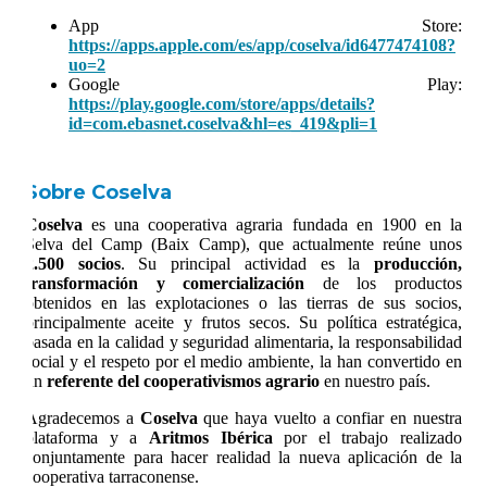
App Store:
https://apps.apple.com/es/app/coselva/id6477474108?
uo=2
Google Play:
https://play.google.com/store/apps/details?
id=com.ebasnet.coselva&hl=es_419&pli=1
Sobre Coselva
Coselva
es una cooperativa agraria fundada en 1900 en la
Selva del Camp (Baix Camp), que actualmente reúne unos
2.500 socios
. Su principal actividad es la
producción,
transformación y comercialización
de los productos
obtenidos en las explotaciones o las tierras de sus socios,
principalmente aceite y frutos secos. Su política estratégica,
basada en la calidad y seguridad alimentaria, la responsabilidad
social y el respeto por el medio ambiente, la han convertido en
un
referente del cooperativismos agrario
en nuestro país.
Agradecemos a
Coselva
que haya vuelto a confiar en nuestra
plataforma y a
Aritmos Ibérica
por el trabajo realizado
conjuntamente para hacer realidad la nueva aplicación de la
cooperativa tarraconense.