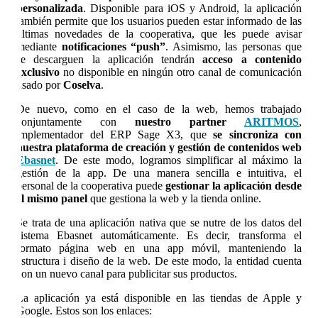
personalizada
. Disponible para iOS y Android, la aplicación
también permite que los usuarios pueden estar informado de las
últimas novedades de la cooperativa, que les puede avisar
mediante
notificaciones “push”
. Asimismo, las personas que
se descarguen la aplicación tendrán
acceso a contenido
exclusivo
no disponible en ningún otro canal de comunicación
usado por
Coselva
.
De nuevo, como en el caso de la web, hemos trabajado
conjuntamente con
nuestro partner
ARITMOS
,
implementador del ERP Sage X3, que
se sincroniza con
nuestra plataforma de creación y gestión de contenidos web
Ebasnet
. De este modo, logramos simplificar al máximo la
gestión de la app. De una manera sencilla e intuitiva, el
personal de la cooperativa puede
gestionar la aplicación desde
el mismo panel
que gestiona la web y la tienda online.
Se trata de una aplicación nativa que se nutre de los datos del
sistema Ebasnet automáticamente. Es decir, transforma el
formato página web en una app móvil, manteniendo la
estructura i diseño de la web. De este modo, la entidad cuenta
con un nuevo canal para publicitar sus productos.
La aplicación ya está disponible en las tiendas de Apple y
Google. Estos son los enlaces: