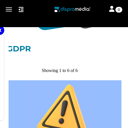
Toggle navi
Toggle navigation
0
GDPR
Showing 1 to 6 of 6